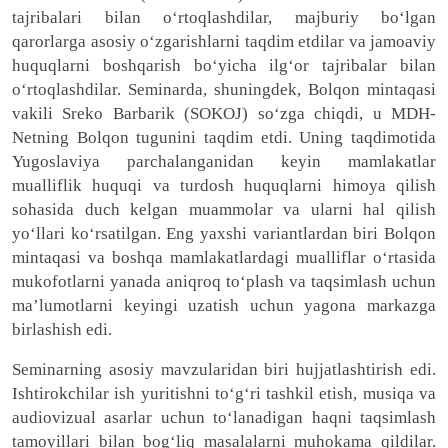
tajribalari bilan o‘rtoqlashdilar, majburiy bo‘lgan
qarorlarga asosiy o‘zgarishlarni taqdim etdilar va jamoaviy
huquqlarni boshqarish bo‘yicha ilg‘or tajribalar bilan
o‘rtoqlashdilar. Seminarda, shuningdek, Bolqon mintaqasi
vakili Sreko Barbarik (SOKOJ) so‘zga chiqdi, u MDH-
Netning Bolqon tugunini taqdim etdi. Uning taqdimotida
Yugoslaviya parchalanganidan keyin mamlakatlar
mualliflik huquqi va turdosh huquqlarni himoya qilish
sohasida duch kelgan muammolar va ularni hal qilish
yo‘llari ko‘rsatilgan. Eng yaxshi variantlardan biri Bolqon
mintaqasi va boshqa mamlakatlardagi mualliflar o‘rtasida
mukofotlarni yanada aniqroq to‘plash va taqsimlash uchun
ma’lumotlarni keyingi uzatish uchun yagona markazga
birlashish edi.
Seminarning asosiy mavzularidan biri hujjatlashtirish edi.
Ishtirokchilar ish yuritishni to‘g‘ri tashkil etish, musiqa va
audiovizual asarlar uchun to‘lanadigan haqni taqsimlash
tamoyillari bilan bog‘liq masalalarni muhokama qildilar.