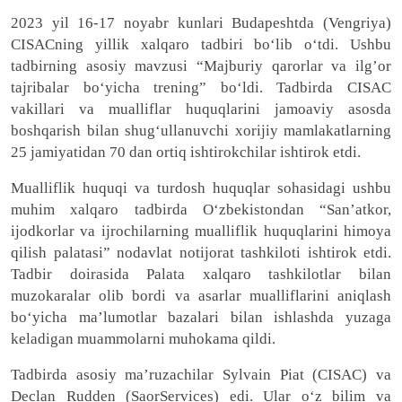
2023 yil 16-17 noyabr kunlari Budapeshtda (Vengriya)
CISACning yillik xalqaro tadbiri boʻlib oʻtdi. Ushbu
tadbirning asosiy mavzusi “Majburiy qarorlar va ilg’or
tajribalar bo‘yicha trening” bo‘ldi. Tadbirda CISAC
vakillari va mualliflar huquqlarini jamoaviy asosda
boshqarish bilan shug‘ullanuvchi xorijiy mamlakatlarning
25 jamiyatidan 70 dan ortiq ishtirokchilar ishtirok etdi.
Mualliflik huquqi va turdosh huquqlar sohasidagi ushbu
muhim xalqaro tadbirda O‘zbekistondan “San’atkor,
ijodkorlar va ijrochilarning mualliflik huquqlarini himoya
qilish palatasi” nodavlat notijorat tashkiloti ishtirok etdi.
Tadbir doirasida Palata xalqaro tashkilotlar bilan
muzokaralar olib bordi va asarlar mualliflarini aniqlash
bo‘yicha ma’lumotlar bazalari bilan ishlashda yuzaga
keladigan muammolarni muhokama qildi.
Tadbirda asosiy ma
’
ruzachilar Sylvain Piat (CISAC) va
Declan Rudden (SaorServices) edi. Ular o‘z bilim va