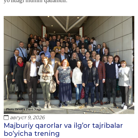
yo'lidagi muhim qadamdir.
август 9, 2026
Majburiy qarorlar va ilg’or tajribalar
bo‘yicha trening