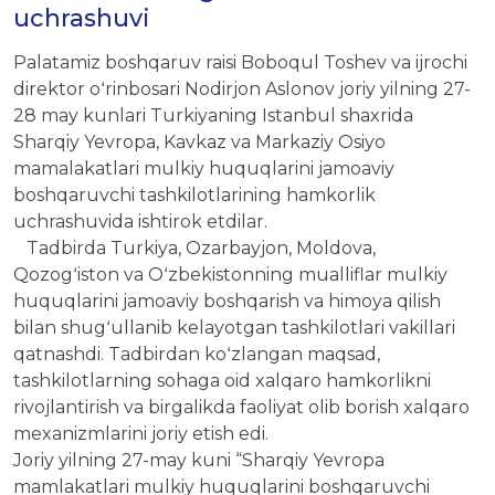
uchrashuvi
Palatamiz boshqaruv raisi Boboqul Toshev va ijrochi
direktor oʻrinbosari Nodirjon Aslonov joriy yilning 27-
28 may kunlari Turkiyaning Istanbul shaxrida
Sharqiy Yevropa, Kavkaz va Markaziy Osiyo
mamalakatlari mulkiy huquqlarini jamoaviy
boshqaruvchi tashkilotlarining hamkorlik
uchrashuvida ishtirok etdilar.
Tadbirda Turkiya, Ozarbayjon, Moldova,
Qozogʻiston va Oʻzbekistonning mualliflar mulkiy
huquqlarini jamoaviy boshqarish va himoya qilish
bilan shugʻullanib kelayotgan tashkilotlari vakillari
qatnashdi. Tadbirdan koʻzlangan maqsad,
tashkilotlarning sohaga oid xalqaro hamkorlikni
rivojlantirish va birgalikda faoliyat olib borish xalqaro
mexanizmlarini joriy etish edi.
Joriy yilning 27-may kuni “Sharqiy Yevropa
mamlakatlari mulkiy huquqlarini boshqaruvchi