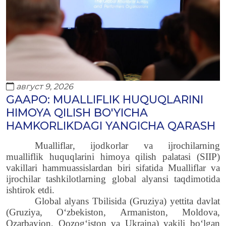
август 9, 2026
GAAPO: MUALLIFLIK HUQUQLARINI
HIMOYA QILISH BO'YICHA
HAMKORLIKDAGI YANGICHA QARASH
Mualliflar
,
ijodkorlar
va
ijrochilarning
mualliflik
huquqlarini
himoya
qilish
palatasi
(SIIP)
vakillari
hammuassislardan
biri
sifatida
Mualliflar
va
ijrochilar
tashkilotlarning
global
alyansi
taqdimotida
ishtirok
etdi
.
Global alyans Tbilisida (Gruziya) yettita davlat
(Gruziya, O‘zbekiston, Armaniston, Moldova,
Ozarbayjon, Qozog‘iston va Ukraina) vakili bo‘lgan