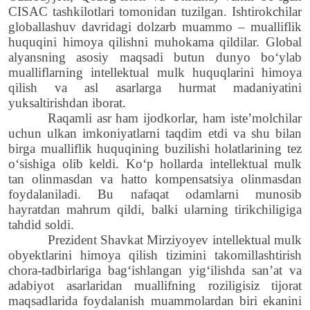
CISAC tashkilot
lar
i tomonidan tuzilgan. Ishtirokchilar
globallashuv davridagi dolzarb muammo – mualliflik
huquqini himoya qilishni muhokama qildilar. Global
alyansning asosiy maqsadi butun dunyo bo‘ylab
mualliflarning intellektual mulk huquqlarini himoya
qilish va asl asarlarga hurmat madaniyatini
yuksaltirishdan iborat.
Raqamli asr ham ijodkorlar, ham iste’molchilar
uchun ulkan imkoniyatlarni taqdim etdi va shu bilan
birga mualliflik huquqining buzilishi holatlarining tez
o‘sishiga olib keldi. Ko‘p hollarda intellektual mulk
tan olinmasdan va hatto kompensatsiya olinmasdan
foydalaniladi. Bu nafaqat odamlarni munosib
hayratdan mahrum qildi, balki ularning tirikchiligiga
tahdid soldi.
Prezident Shavkat Mirziyoyev intellektual mulk
obyektlarini himoya qilish tizimini takomillashtirish
chora-tadbirlariga bag‘ishlangan yig‘ilishda san’at va
adabiyot asarlaridan muallifning roziligisiz tijorat
maqsadlarida foydalanish muammolardan biri ekanini