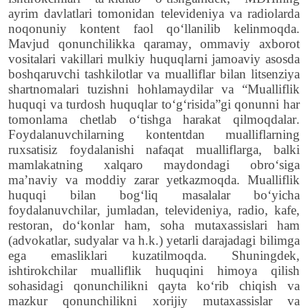
ayrim
davlatlari
tomonidan
televideniya
va
radiolarda
noqonuniy
kontent
faol
qo
ʻ
llanilib
kelinmoqda
.
Mavjud
qonunchilikka
qaramay
,
ommaviy
axborot
vositalari
vakillari
mulkiy
huquqlarni
jamoaviy
asosda
boshqaruvchi
tashkilotlar
va
mualliflar
bilan
litsenziya
shartnomalari
tuzishni
hohlamaydilar
va
“
Mualliflik
huquqi
va
turdosh
huquqlar
to
‘
g
‘
risida
”
gi
qonunni
har
tomonlama
chetlab
o
‘
tishga
harakat
qilmoqdalar
.
Foydalanuvchilarning
kontentdan
mualliflarning
ruxsatisiz
foydalanishi
nafaqat
mualliflarga
,
balki
mamlakatning
xalqaro
maydondagi
obro
‘
siga
ma
’
naviy
va
moddiy
zarar
yetkazmoqda
.
Mualliflik
huquqi
bilan
bog
‘
liq
masalalar
bo
‘
yicha
foydalanuvchilar
,
jumladan
,
televideniya
,
radio
,
kafe
,
restoran
,
do
‘
konlar
ham
,
soha
mutaxassislari
ham
(
advokatlar
,
sudyalar
va
h
.
k
.)
yetarli
darajadagi
bilimga
ega
emasliklari
kuzatilmoqda
.
Shuningdek
,
ishtirokchilar
mualliflik huquqini himoya qilish
sohasidagi qonunchilikni qayta ko‘rib chiqish va
mazkur qonunchilikni xorijiy mutaxassislar
va