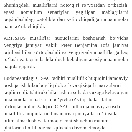
Shuningdek, mualliflarni noto‘g‘ri ro‘yxatdan o‘tkazish,
egasi noma’lum senariylar, yeg’ilgan mablag‘larni
taqsimlashdagi xatoliklardan kelib chiqadigan muammolar
ham ko‘rib chiqildi.
ARTISJUS mualliflar huquqlarini boshqarish bo‘yicha
Vengriya jamiyati vakili Peter Benjamina Tofa jamiyat
tajribasi bilan o‘rtoqlashdi va Vengriyada mualliflarga haq
to‘lash va taqsimlashda duch keladigan asosiy muammolar
haqida gapirdi.
Budapeshtdagi CISAC tadbiri mualliflik huquqini jamoaviy
boshqarish bilan bog'liq dolzarb va qiziqarli mavzularni
taqdim etdi. Ishtirokchilar ushbu sohada yuzaga kelayotgan
muammolarni hal etish bo‘yicha o‘z tajribalari bilan
o‘rtoqlashdilar. Xalqaro CISAC tadbiri jamoaviy asosda
mualliflik huquqlarini boshqarish jamiyatlari o‘rtasida
bilim almashish va tarmoq o‘rnatish uchun muhim
platforma bo‘lib xizmat qilishda davom etmoqda.