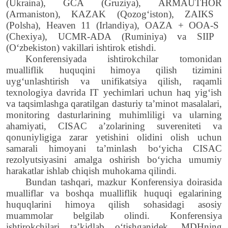
(Ukraina), GCA (Gruziya),
ARMAUTHOR
(
Armaniston
),
KAZAK
(
Qozog
‘
iston
),
ZAIKS
(
Polsha
),
Heaven
11 (
Irlandiya
),
OAZA
+
OOA
-
S
(
Chexiya
),
UCMR
-
ADA
(
Ruminiya
)
va
SIIP
(
O
‘
zbekiston
)
vakillari
ishtirok
etishdi
.
Konferensiyada
ishtirokchilar
tomonidan
mualliflik huquqini himoya qilish tizimini
uyg‘unlashtirish va unifikatsiya qilish, raqamli
texnologiya
davr
i
da
IT
yechimlari
uchun
haq yig‘ish
va taqsimlashga qaratilgan dasturiy ta’minot masalalari,
monitoring dasturlari
ning
muhimliligi va ularning
ahamiyati, CISAC aʼzolarining suvereniteti va
qonuniyligiga z
arar
yet
ishini
olidini
olish
uchun
samarali himoyani taʼminlash boʻyicha CISAC
rezolyutsiyasini amalga oshirish boʻyicha umumiy
harakatlar ishlab chiqish muhokama qilindi.
Bundan
tashqari
,
mazkur
Konferensiya
doirasida
mualliflar
va
boshqa
mualliflik
huquqi
egalarining
huquqlarini
himoya
qilish
sohasidagi
asosiy
muammolar
belgilab
olindi
.
Konferensiya
ishtirokchilari
ta
’
kidlab
o
‘
tishganidek
,
MDHning