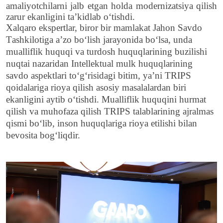
amaliyotchilarni jalb etgan holda modernizatsiya qilish
zarur ekanligi
ni
ta’kidlab o‘
tishdi
.
Xalqaro ekspertlar, biror
bir
mamlakat J
ahon
S
avdo
T
ashkiloti
ga aʼzo boʻlish jara
yonida
bo
‘
lsa
,
unda
mualliflik huquqi va turdosh huquqlarining buzilishi
nuqtai nazaridan Intellektual mulk huquqlarining
savdo aspektlari to‘g‘risidagi bitim, ya’ni TRIPS
qoidalariga rioya qilish asosiy masalalardan biri
ekanligini aytib oʻ
tishdi
. Mualliflik huquqini hurmat
qilish
va
muhofaza
qilish
TRIPS talablarining ajralmas
qismi bo‘lib, inson huquqlariga rioya etilishi bilan
bevosita bog‘liqdir.