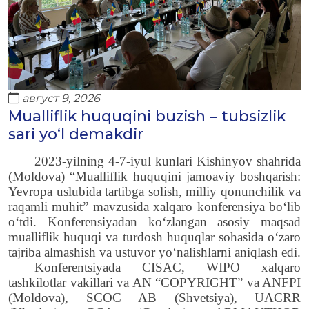
август 9, 2026
Mualliflik huquqini buzish – tubsizlik
sari yo‘l demakdir
2023-yilning 4-7-iyul kunlari Kishinyov shahrida
(Moldova) “Mualliflik huquqini jamoaviy boshqarish:
Yevropa uslubida tartibga solish, milliy qonunchilik va
raqamli muhit” mavzusida xalqaro konferensiya bo‘lib
o‘tdi.
Konferensiyadan ko‘zlangan asosiy maqsad
mualliflik huquqi va turdosh huquqlar sohasida o‘zaro
tajriba almashish va ustuvor yo‘nalishlarni aniqlash edi.
Konferentsiyada CISAC, WIPO
xalqaro
tashkilotlar
vakillari
va AN “COPYRIGHT” va ANFPI
(Moldova), SCOC AB (Shvetsiya), UACRR