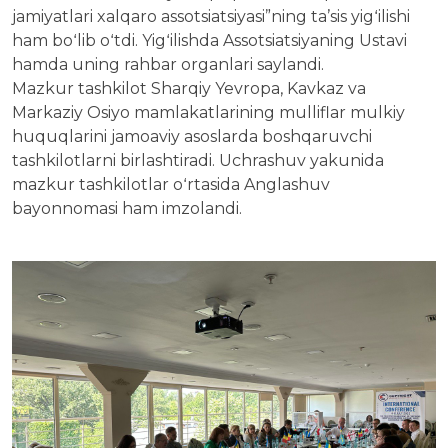
jamiyatlari xalqaro assotsiatsiyasi”ning ta’sis yigʻilishi
ham boʻlib oʻtdi. Yigʻilishda Assotsiatsiyaning Ustavi
hamda uning rahbar organlari saylandi.
Mazkur tashkilot Sharqiy Yevropa, Kavkaz va
Markaziy Osiyo mamlakatlarining mulliflar mulkiy
huquqlarini jamoaviy asoslarda boshqaruvchi
tashkilotlarni birlashtiradi. Uchrashuv yakunida
mazkur tashkilotlar oʻrtasida Anglashuv
bayonnomasi ham imzolandi.