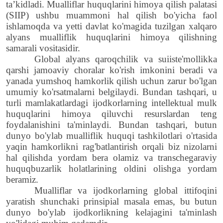
ta’kidladi. Mualliflar huquqlarini himoya qilish palatasi
(SIIP) ushbu muammoni hal qilish bo'yicha faol
ishlamoqda va yetti davlat ko'magida tuzilgan xalqaro
alyans mualliflik huquqlarini himoya qilishning
samarali vositasidir.
Global alyans qaroqchilik va suiiste'mollikka
qarshi jamoaviy choralar ko'rish imkonini beradi va
yanada yumshoq hamkorlik qilish uchun zarur bo'lgan
umumiy ko'rsatmalarni belgilaydi. Bundan tashqari, u
turli mamlakatlardagi ijodkorlarning intellektual mulk
huquqlarini himoya qiluvchi resurslardan teng
foydalanishini ta'minlaydi. Bundan tashqari, butun
dunyo bo'ylab mualliflik huquqi tashkilotlari o'rtasida
yaqin hamkorlikni rag'batlantirish orqali biz nizolarni
hal qilishda yordam bera olamiz va transchegaraviy
huquqbuzarlik holatlarining oldini olishga yordam
beramiz.
Mualliflar va ijodkorlarning global ittifoqini
yaratish shunchaki prinsipial masala emas
,
bu butun
dunyo bo'ylab ijodkorlikning kelajagini ta'minlash