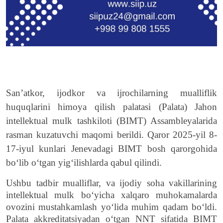
San’atkor, ijodkor va ijrochilarning mualliflik
huquqlarini himoya qilish palatasi (Palata) Jahon
intellektual mulk tashkiloti (BIMT) Assambleyalarida
rasman kuzatuvchi maqomi berildi. Qaror 2025-yil 8-
17-iyul kunlari Jenevadagi BIMT bosh qarorgohida
boʻlib oʻtgan yigʻilishlarda qabul qilindi.
Ushbu tadbir mualliflar, va ijodiy soha vakillarining
intellektual mulk bo‘yicha xalqaro muhokamalarda
ovozini mustahkamlash yo‘lida muhim qadam bo‘ldi.
Palata akkreditatsiyadan o‘tgan NNT sifatida BIMT