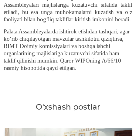
Assambleyalari majlislariga kuzatuvchi sifatida taklif
etiladi, bu esa unga muhokamalarni kuzatish va o‘z
faoliyati bilan bog‘liq takliflar kiritish imkonini beradi.
Palata Assambleyalarda ishtirok etishdan tashqari, agar
ko‘rib chiqilayotgan mavzular tashkilotni qiziqtirsa,
BIMT Doimiy komissiyalari va boshqa ishchi
organlarining majlislariga kuzatuvchi sifatida ham
taklif qilinishi mumkin. Qaror WIPOning A/66/10
rasmiy hisobotida qayd etilgan.
O'xshash postlar