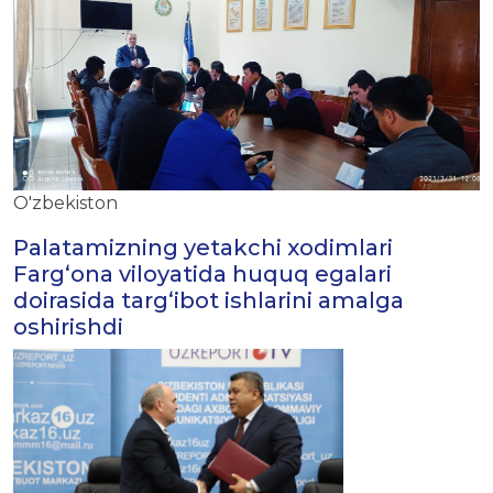
O'zbekiston
Palatamizning yetakchi xodimlari
Fargʻona viloyatida huquq egalari
doirasida targʻibot ishlarini amalga
oshirishdi