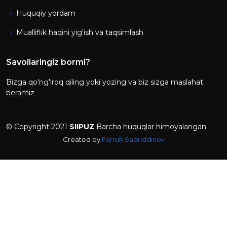
Huquqiy yordam
Mualliflik haqini yig'ish va taqsimlash
Savollaringiz bormi?
Bizga qo'ng'iroq qiling yoki yozing va biz sizga maslahat
beramiz
© Copyright 2021
SIIPUZ
Barcha huquqlar himoyalangan
Created by
Farruh Sadriddinov