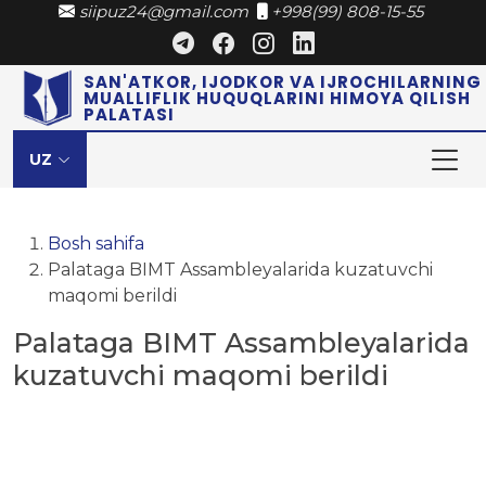
siipuz24@gmail.com
+998(99) 808-15-55
SAN'ATKOR, IJODKOR VA IJROCHILARNING
MUALLIFLIK HUQUQLARINI HIMOYA QILISH
PALATASI
UZ
Bosh sahifa
Palataga BIMT Assambleyalarida kuzatuvchi
maqomi berildi
Palataga BIMT Assambleyalarida
kuzatuvchi maqomi berildi