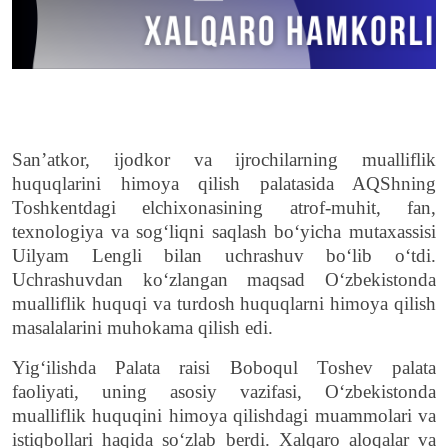
San’atkor, ijodkor va ijrochilarning mualliflik
huquqlarini himoya qilish palatasida AQShning
Toshkentdagi elchixonasining atrof-muhit, fan,
texnologiya va sog‘liqni saqlash bo‘yicha mutaxassisi
Uilyam Lengli bilan uchrashuv bo‘lib o‘tdi.
Uchrashuvdan koʻzlangan maqsad Oʻzbekistonda
mualliflik huquqi va turdosh huquqlarni himoya qilish
masalalarini muhokama qilish edi.
Yig‘ilishda Palata raisi Boboqul Toshev palata
faoliyati, uning asosiy vazifasi, O‘zbekistonda
mualliflik huquqini himoya qilishdagi muammolari va
istiqbollari haqida so‘zlab berdi. Xalqaro aloqalar va