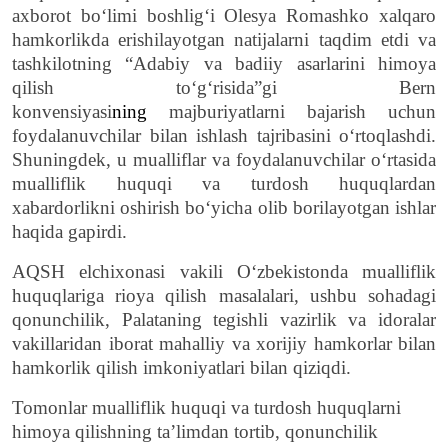
axborot bo‘limi boshlig‘i Olesya Romashko xalqaro
hamkorlikda erishilayotgan natijalarni taqdim etdi va
tashkilotning
“А
dabiy va badiiy asarlarini himoya
qilish to‘g‘risida
”
gi Bern
konvensiyasi
ning
majburiyatlarni bajarish uchun
foydalanuvchilar bilan ishlash tajribasini o‘rtoqlashdi.
Shuningdek, u mualliflar va foydalanuvchilar o‘rtasida
mualliflik huquqi va turdosh huquqlardan
xabardorlikni oshirish bo‘yicha olib borilayotgan ishlar
haqida gapirdi.
AQSH elchixonasi vakili Oʻzbekistonda mualliflik
huquqlariga rioya qilish masalalari, ushbu sohadagi
qonunchilik, Palataning tegishli vazirlik va idoralar
vakillaridan iborat mahalliy va xorijiy hamkorlar bilan
hamkorlik qilish imkoniyatlari bilan qiziqdi.
Tomonlar mualliflik huquqi va turdosh huquqlarni
himoya qilishning ta’limdan tortib, qonunchilik