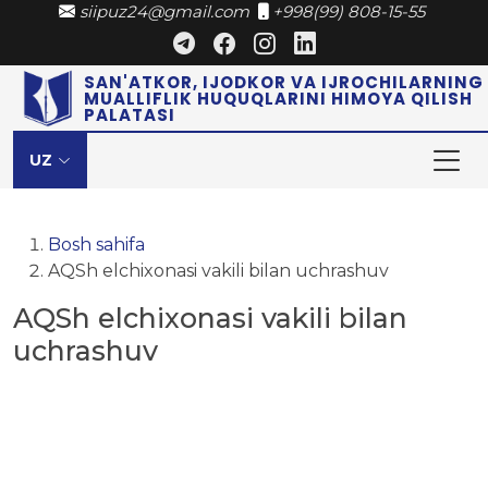
siipuz24@gmail.com
+998(99) 808-15-55
SAN'ATKOR, IJODKOR VA IJROCHILARNING
MUALLIFLIK HUQUQLARINI HIMOYA QILISH
PALATASI
UZ
Bosh sahifa
AQSh elchixonasi vakili bilan uchrashuv
AQSh elchixonasi vakili bilan
uchrashuv