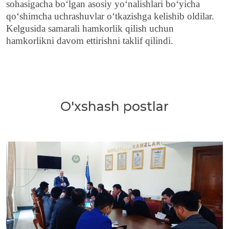
sohasigacha bo‘lgan asosiy yo‘nalishlari bo‘yicha
qo‘shimcha uchrashuvlar o‘tkazishga kelishib oldilar.
Kelgusida samarali hamkorlik qilish uchun
hamkorlikni davom ettirishni taklif qilindi.
O'xshash postlar