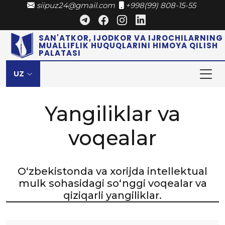
siipuz24@gmail.com
+998(99) 808-15-55
SAN'ATKOR, IJODKOR VA IJROCHILARNING
MUALLIFLIK HUQUQLARINI HIMOYA QILISH
PALATASI
UZ
Yangiliklar va
voqealar
O‘zbekistonda va xorijda intellektual
mulk sohasidagi so‘nggi voqealar va
qiziqarli yangiliklar.