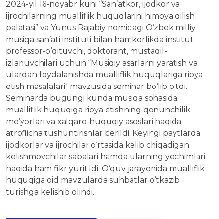
2024-yil 16-noyabr kuni “San’atkor, ijodkor va
ijrochilarning mualliflik huquqlarini himoya qilish
palatasi” va Yunus Rajabiy nomidagi O‘zbek milliy
musiqa san’ati instituti bilan hamkorlikda institut
professor-o‘qituvchi, doktorant, mustaqil-
izlanuvchilari uchun “Musiqiy asarlarni yaratish va
ulardan foydalanishda mualliflik huquqlariga rioya
etish masalalari” mavzusida seminar bo‘lib o‘tdi.
Seminarda bugungi kunda musiqa sohasida
mualliflik huquqiga rioya etishning qonunchilik
me’yorlari va xalqaro-huquqiy asoslari haqida
atroflicha tushuntirishlar berildi. Keyingi paytlarda
ijodkorlar va ijrochilar o‘rtasida kelib chiqadigan
kelishmovchilar sabalari hamda ularning yechimlari
haqida ham fikr yuritildi. O‘quv jarayonida mualliflik
huquqiga oid mavzularda suhbatlar o‘tkazib
turishga kelishib olindi.