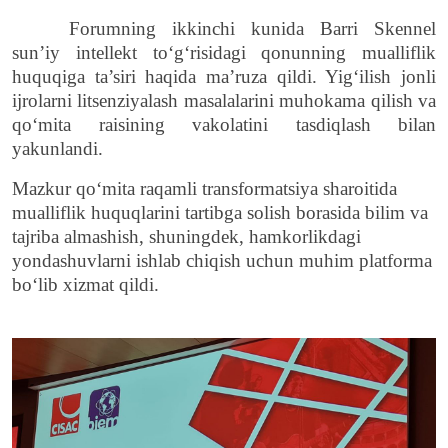
Forumning ikkinchi kunida Barri Skennel
sun’iy intellekt to‘g‘risidagi qonunning mualliflik
huquqiga ta’siri haqida ma’ruza qildi. Yig‘ilish jonli
ijrolarni litsenziyalash masalalarini muhokama qilish va
qo‘mita raisining vakolatini tasdiqlash bilan
yakunlandi.
Mazkur qo‘mita raqamli transformatsiya sharoitida
mualliflik huquqlarini tartibga solish borasida bilim va
tajriba almashish, shuningdek, hamkorlikdagi
yondashuvlarni ishlab chiqish uchun muhim platforma
bo‘lib xizmat qildi.