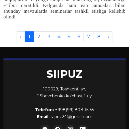
e’tibor qaratildi. Kelgusida ham teatr jamoalari bilan
shunday mavzularda seminarlar tashkil etishga kelishib
olindi.
‹
1
2
3
4
5
6
7
8
›
SIIPUZ
100029, Toshkent .sh,
T.Shevchenko ko'chasi, 1-uy.
Telefon:
+998(99) 808-15-55
Email:
siipuz24@gmail.com