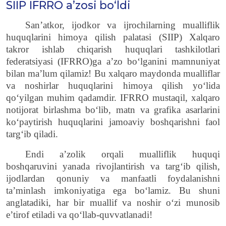
SIIP IFRRO a’zosi bo‘ldi
San’atkor, ijodkor va ijrochilarning mualliflik
huquq
lar
ini himoya qilish palatasi (
SIIP
) Xalqaro
takror ishlab chiqarish huquqlari tashkilotlari
federatsiyasi (
IFRRO
)
ga
a
’
zo b
o‘
lganini mamnuniyat
bilan
ma’lum
qilamiz! Bu xalqaro maydonda mualliflar
va n
oshir
lar huquqlarini himoya qilish yo‘lida
qo‘yilgan muhim qadamdir.
IFRRO
mustaqil,
xalqaro
notijorat birlashma b
o‘
lib, matn va grafik
a
asarlar
i
ni
k
o‘
paytirish huquqlarini jamoaviy boshqarishni faol
tar
g‘
ib qiladi.
Endi a
’
zoli
k
orqali mualliflik huquqi
boshqaruvini yanada rivojlantirish va tar
g‘
ib qilish,
ijodlardan qonuniy va
manfaatli
foydalanishni
ta
’
minlash imkoniyatiga ega b
o‘
lamiz.
Bu shuni
anglatadiki, har bir muallif va n
oshir
o‘
zi munosib
e
’
tirof
etiladi
va q
o‘
llab-quvvatlanadi!