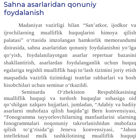
Sahna asarlaridan qonuniy
foydalanish
Madaniyat vazirligi bilan “San’atkor, ijodkor va
ijrochilarning mualliflik huquqlarini himoya qilish
palatasi” o‘rtasida imzolangan hamkorlik memorandumi
doirasida, sahna asarlaridan qonuniy foydalanishni yo‘lga
qo‘yish, foydalanilayotgan asarlar repertuar bazasini
shakllantirish, asarlardan foydalanganlik uchun huquq
egalariga tegishli mualliflik haqi to‘lash tizimini joriy etish
maqsadida vazirlik tizimidagi teatrlar rahbarlari va bosh
hisobchilari uchun seminar o‘tkazildi.
Seminarda O‘zbekiston Respublikasining
mualliflik huquqi va turdosh huquqlar sohasiga oid
qo‘shilgan xalqaro hujjatlari, jumladan, “Adabiy va badiiy
asarlarni muhofaza qilish haqida”gi Bern konvensiyasi,
“Fonogramma tayyorlovchilarning manfaatlarini ularning
fonogrammalari noqonuniy takrorlanishidan muhofaza
qilish to‘g‘risida”gi Jeneva konvensiyasi, “Jahon
intellektual mulk tashkilotining mualliflik huquqi