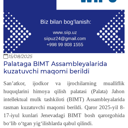
15/08/2025
Palataga BIMT Assambleyalarida
kuzatuvchi maqomi berildi
San’atkor, ijodkor va ijrochilarning mualliflik
huquqlarini himoya qilish palatasi (Palata) Jahon
intellektual mulk tashkiloti (BIMT) Assambleyalarida
rasman kuzatuvchi maqomi berildi. Qaror 2025-yil 8-
17-iyul kunlari Jenevadagi BIMT bosh qarorgohida
boʻlib oʻtgan yigʻilishlarda qabul qilindi.