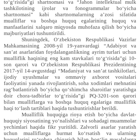
to‘g‘risida”gi shartnomasi va “Jahon intellektual mulk
tashkilotining ijrolar va fonogrammalar bo‘yicha
shartnomasi” kabi shartnomalarning a’zosi sifatida
mualliflar va boshqa huquq egalarining huquq va
manfaatlarini xalqaro miqyosda muhofaza qilish bo‘yicha
majburiyatlari tushuntirildi.
Shuningdek, O‘zbekiston Respublikasi Vazirlar
Mahkamasining 2008-yil 19-yanvardagi “Adabiyot va
san’at asarlaridan foydalanganlikning ayrim turlari uchun
mualliflik haqining eng kam stavkalari to‘g‘risida”gi 10-
son qarori va O‘zbekiston Respublikasi Prezidentining
2017-yil 14-avgustdagi “Madaniyat va san’at tashkilotlari,
ijodiy uyushmalar va ommaviy axborot vositalari
faoliyatini yanada rivojlantirish, soha xodimlari mehnatini
rag‘batlantirish bo‘yicha qo‘shimcha sharoitlar yaratishga
doir chora-tadbirlar to‘g‘risida”gi PQ-3201-son qarori
bilan mualliflarga va boshqa huquq egalariga mualliflik
haqi to‘lash tartiblari haqida tushuntirishlar berildi.
Mualliflik huquqiga rioya etish bo‘yicha davlat-
huquqiy siyosatining yo‘nalishlari va sohadagi muammolar
yechimlari haqida fikr yuritildi. Zalvorli asarlar yaratish
uchun mualliflarga hurmat ko‘rsatish va ularning
huquqlarini ro‘yobga chiqarish bilan bog‘liq masalalarga