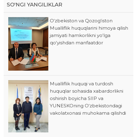
SO'NGI YANGILIKLAR
O‘zbekiston va Qozog‘iston
Mualliflik huquqlarini himoya qilish
jamiyati hamkorlikni yo‘lga
qo‘yishdan manfaatdor
Mualliflik huquqi va turdosh
huquqlar sohasida xabardorlikni
oshirish boyicha SIIP va
YUNESKOning O‘zbekistondagi
vakolatxonasi muhokama qilishdi