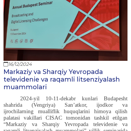
16/12/2024
Markaziy va Sharqiy Yevropada
televidenie va raqamli litsenziyalash
muammolari
2024-yil 10-11-dekabr kunlari
Budapesht
shahrida (Vengriya) San’atkor, ijodkor va
ijrochilarning mualliflik huquqlarini himoya qilish
palatasi vakillari
CISAC
tomonidan tashkil etilgan
“Markaziy va Sharqiy Yevropada televidenie va
raqamli litsenziyalash muammolari” yillik seminarida