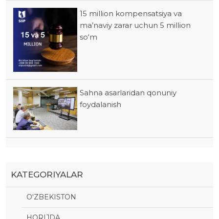
15 million kompensatsiya va
ma’naviy zarar uchun 5 million
so‘m
Sahna asarlaridan qonuniy
foydalanish
KATEGORIYALAR
O'ZBEKISTON
HORIJDA