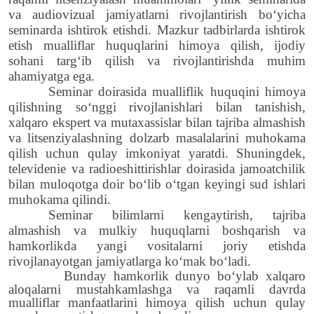
va audiovizual jamiyatlarni rivojlantirish bo‘yicha
seminarda ishtirok et
ish
di. Mazkur tadbirlarda ishtirok
etish mualliflar huquqlarini himoya qilish, ijodiy
sohani targ‘ib qilish va rivojlantirishda muhim
ahamiyatga ega.
Seminar
doirasida
mualliflik huquqini himoya
qilishning so‘nggi
rivojlanish
lari bilan tanishish,
xalqaro
ekspert va
mutaxassislar bilan tajriba almashish
va litsenziyalashning dolzarb masalalarini muhokama
qilish uchun
qulay
imkoniyat yaratdi.
Shuningdek,
televidenie va radio
e
shittirishlar doirasida jamoatchilik
bilan muloqotga doir
bo‘lib o‘tgan keyingi
sud ishlari
muhokama qilindi
.
Seminar bilimlarni kengaytirish, tajriba
almashish va
mulkiy
huquqlarni boshqarish va
hamkorlikda
yangi
vositalarni joriy etishda
rivojlanayotgan jamiyatlarga
ko‘mak bo‘ladi
.
Bunday hamkorlik
dunyo bo‘ylab
xalqaro
aloqalarni mustahkamlashga va raqamli davrda
mualliflar manfaatlarini himoya qilish uchun
qulay