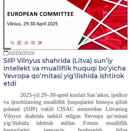
02/05/2025
SIIP Vilnyus shahrida (Litva) sun’iy
intellekt va mualliflik huquqi bo‘yicha
Yevropa qo‘mitasi yig‘ilishida ishtirok
etdi
2025-yil 29–30-aprel kunlari San’atkor, ijodkor
va ijrochilarning mualliflik huquqlarini himoya qilish
palatasi (SIIP) vakili CISAC tomonidan Litvaning
Vilnyus shahrida tashkil etilgan Yevropa qo‘mitasi
yig‘ilishida ishtirok etdilar. Forum mualliflik
huquqlarini jamoaviy boshqarish bilan