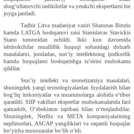
shug‘ullanuvchi tashkilotlar va yetakchi ekspertlarni bir
joyga jamladi.
Tadbir Litva madaniyat vaziri Sharunas Birutis
hamda LATGA boshqaruvi raisi Stanislavas Stavickis
Stano tomonidan ochildi. Ikki kun davomida
ishtirokchilar mualliflik huquqi sohasidagi dolzarb
masalalarni, jumladan, sun’iy intellektning ijodkorlik
hamda huquqlarni boshqarishga ta’sirini muhokama
qildilar.
Sun’iy intellekt va monetizatsiya masalalari,
shuningdek yangi texnologiyalardan foydalanish bilan
bog‘liq imkoniyatlar va muammolarga alohida e’tibor
qaratildi. SIIP vakillari ekspertlar muhokamalarida faol
qatnashib, O‘zbekiston tajribasi bilan o‘rtoqlashdilar.
Shuningdek, Netflix va META kompaniyalarining
taqdimotlari, ASCAP yangiliklari va raqamli huquqlar
bo‘yicha munozaralar bo‘lib o‘tdi.