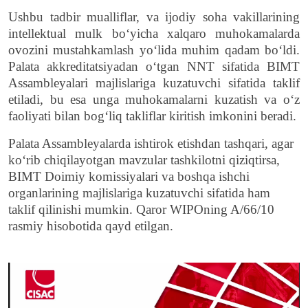
Ushbu tadbir mualliflar, va ijodiy soha vakillarining
intellektual mulk bo‘yicha xalqaro muhokamalarda
ovozini mustahkamlash yo‘lida muhim qadam bo‘ldi.
Palata akkreditatsiyadan o‘tgan NNT sifatida BIMT
Assambleyalari majlislariga kuzatuvchi sifatida taklif
etiladi, bu esa unga muhokamalarni kuzatish va o‘z
faoliyati bilan bog‘liq takliflar kiritish imkonini beradi.
Palata Assambleyalarda ishtirok etishdan tashqari, agar
ko‘rib chiqilayotgan mavzular tashkilotni qiziqtirsa,
BIMT Doimiy komissiyalari va boshqa ishchi
organlarining majlislariga kuzatuvchi sifatida ham
taklif qilinishi mumkin. Qaror WIPOning A/66/10
rasmiy hisobotida qayd etilgan.