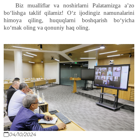
Biz mualliflar va noshirlarni
P
alata
mizga
a’zo
bo‘lishga
taklif qilamiz!
O‘
z ijod
ingiz namunalarini
himoya qiling, huquqlarni boshqarish b
o‘
yicha
k
o‘
mak oling va qonuniy
haq
oling.
04/10/2024