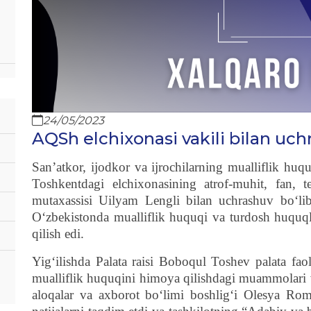
24/05/2023
AQSh elchixonasi vakili bilan uc
San’atkor, ijodkor va ijrochilarning mualliflik hu
Toshkentdagi elchixonasining atrof-muhit, fan, t
mutaxassisi Uilyam Lengli bilan uchrashuv bo‘l
Oʻzbekistonda mualliflik huquqi va turdosh huquq
qilish edi.
Yig‘ilishda Palata raisi Boboqul Toshev palata faol
mualliflik huquqini himoya qilishdagi muammolari va
aloqalar va axborot bo‘limi boshlig‘i Olesya Rom