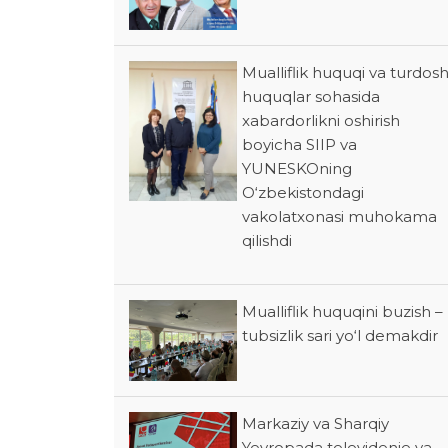
Mualliflik huquqi va turdos
huquqlar sohasida
xabardorlikni oshirish
boyicha SIIP va
YUNESKOning
O‘zbekistondagi
vakolatxonasi muhokama
qilishdi
Mualliflik huquqini buzish –
tubsizlik sari yo‘l demakdir
Markaziy va Sharqiy
Yevropada televidenie va