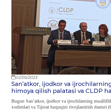
02/05/2023
San’atkor, ijodkor va ijrochilarnin
himoya qilish palatasi va CLDP ha
Bugun San’atkor, ijodkor va ijrochilarning muallifli
xodimlari va Tijorat huquqini rivojlantirish dasturi