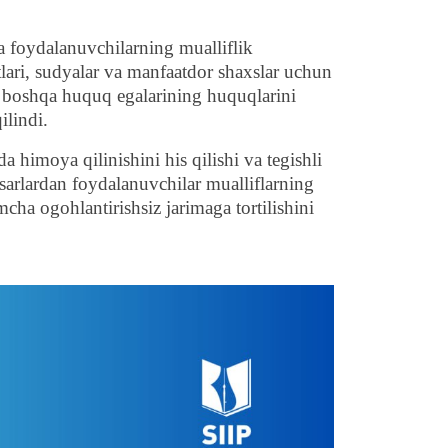
va foydalanuvchilarning mualliflik
tlari, sudyalar va manfaatdor shaxslar uchun
va boshqa huquq egalarining huquqlarini
ilindi.
da himoya qilinishini his qilishi va tegishli
asarlardan foydalanuvchilar mualliflarning
cha ogohlantirishsiz jarimaga tortilishini