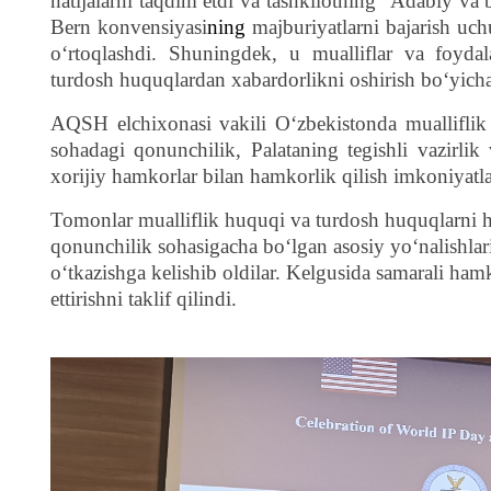
natijalarni taqdim etdi va tashkilotning
“А
dabiy va b
Bern konvensiyasi
ning
majburiyatlarni bajarish uch
o‘rtoqlashdi. Shuningdek, u mualliflar va foydal
turdosh huquqlardan xabardorlikni oshirish bo‘yicha 
AQSH elchixonasi vakili Oʻzbekistonda mualliflik 
sohadagi qonunchilik, Palataning tegishli vazirlik 
xorijiy hamkorlar bilan hamkorlik qilish imkoniyatlar
Tomonlar mualliflik huquqi va turdosh huquqlarni hi
qonunchilik sohasigacha bo‘lgan asosiy yo‘nalishla
o‘tkazishga kelishib oldilar. Kelgusida samarali ha
ettirishni taklif qilindi.