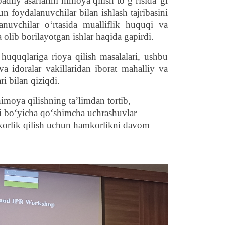
adiiy asarlarini himoya qilish to‘g‘risida
”
gi
un foydalanuvchilar bilan ishlash tajribasini
anuvchilar o‘rtasida mualliflik huquqi va
olib borilayotgan ishlar haqida gapirdi.
huquqlariga rioya qilish masalalari, ushbu
va idoralar vakillaridan iborat mahalliy va
i bilan qiziqdi.
moya qilishning ta’limdan tortib,
ri bo‘yicha qo‘shimcha uchrashuvlar
mkorlik qilish uchun hamkorlikni davom