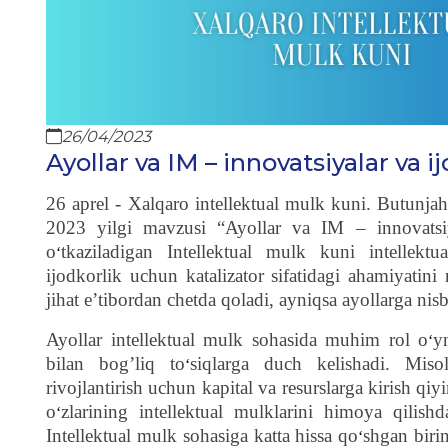
26/04/2023
Ayollar va IM – innovatsiyalar va ij
26 aprel - Xalqaro intellektual mulk kuni. Butunja
2023 yilgi mavzusi “Ayollar va IM – innovatsiyal
o
tkaziladigan Intellektual mulk kuni intellekt
‘
ijodkorlik uchun katalizator sifatidagi ahamiyatini
jihat e’tibordan chetda qoladi, ayniqsa ayollarga nisb
Ayollar intellektual mulk sohasida muhim rol o
y
‘
bilan bog’liq to
siqlarga duch kelishadi. Mis
‘
rivojlantirish uchun kapital va resurslarga kirish qi
o
zlarining intellektual mulklarini himoya qilish
‘
Intellektual mulk sohasiga katta hissa qo
shgan birin
‘