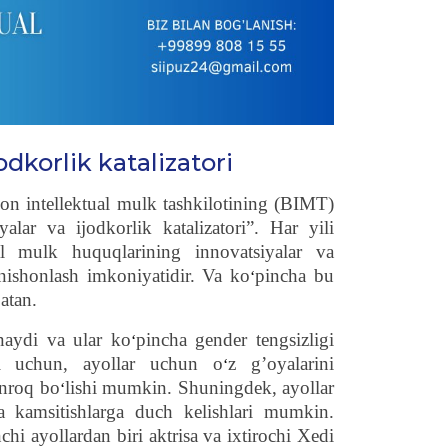
odkorlik katalizatori
hon intellektual mulk tashkilotining (BIMT)
ar va ijodkorlik katalizatori”. Har yili
ual mulk huquqlarining innovatsiyalar va
 nishonlash imkoniyatidir. Va ko
pincha bu
‘
atan.
naydi va ular ko
pincha gender tengsizligi
‘
ol uchun, ayollar uchun o
z g’oyalarini
‘
yinroq bo
lishi mumkin. Shuningdek, ayollar
‘
da kamsitishlarga duch kelishlari mumkin.
chi ayollardan biri aktrisa va ixtirochi Xedi