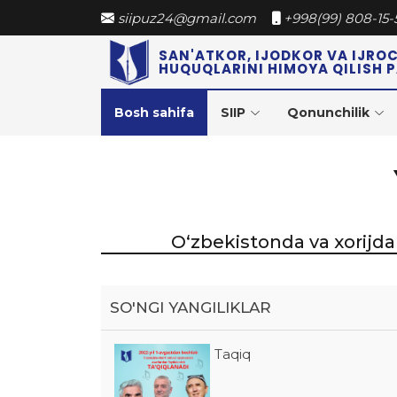
siipuz24@gmail.com
+998(99) 808-15-
SAN'ATKOR, IJODKOR VA IJRO
HUQUQLARINI HIMOYA QILISH 
Bosh sahifa
SIIP
Qonunchilik
O‘zbekistonda va xorijda 
SO'NGI YANGILIKLAR
Taqiq