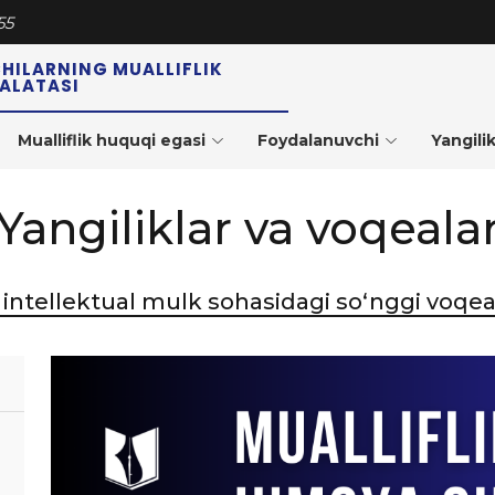
55
CHILARNING MUALLIFLIK
PALATASI
Mualliflik huquqi egasi
Foydalanuvchi
Yangilik
Yangiliklar va voqeala
intellektual mulk sohasidagi so‘nggi voqealar