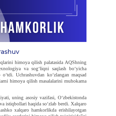
hrashuv
quqlarini himoya qilish palatasida AQShning
exnologiya va sog‘liqni saqlash bo‘yicha
ib o‘tdi. Uchrashuvdan koʻzlangan maqsad
larni himoya qilish masalalarini muhokama
iyati, uning asosiy vazifasi, O‘zbekistonda
 istiqbollari haqida so‘zlab berdi. Xalqaro
ashko xalqaro hamkorlikda erishilayotgan