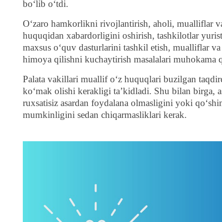
bo‘lib o‘tdi.
O‘zaro hamkorlikni rivojlantirish, aholi, mualliflar 
huquqidan xabardorligini oshirish, tashkilotlar yuris
maxsus o‘quv dasturlarini tashkil etish, mualliflar 
himoya qilishni kuchaytirish masalalari muhokama q
Palata vakillari muallif o‘z huquqlari buzilgan taqdir
ko‘mak olishi kerakligi ta’kidladi. Shu bilan birga, 
ruxsatisiz asardan foydalana olmasligini yoki qo‘shim
mumkinligini sedan chiqarmasliklari kerak.