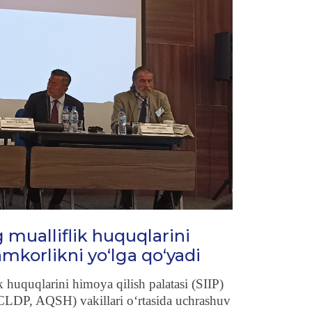
g mualliflik huquqlarini
mkorlikni yo‘lga qo‘yadi
k huquqlarini himoya qilish palatasi (SIIP)
 (CLDP, AQSH) vakillari o‘rtasida uchrashuv