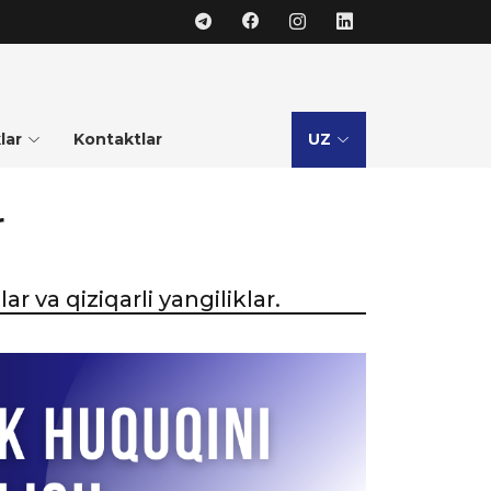
lar
Kontaktlar
UZ
r
 va qiziqarli yangiliklar.