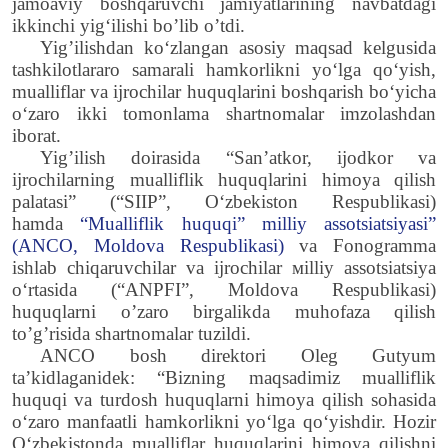
jamoaviy boshqaruvchi jamiyatlarining navbatdagi
ikkinchi yig‘ilishi bo’lib o’tdi.
Yig’ilishdan ko‘zlangan asosiy maqsad kelgusida
tashkilotlararo samarali hamkorlikni yo‘lga qo‘yish,
mualliflar va ijrochilar huquqlarini boshqarish bo‘yicha
o‘zaro ikki tomonlama shartnomalar imzolashdan
iborat.
Yig’ilish doirasida “San’atkor, ijodkor va
ijrochilarning mualliflik huquqlarini himoya qilish
palatasi” (“SIIP”, O‘zbekiston Respublikasi)
hamda
“Mualliflik huquqi” milliy assotsiatsiyasi”
(ANCO, Moldova Respublikasi)
va Fonogramma
ishlab chiqaruvchilar va ijrochilar мilliy assotsiatsiya
o‘rtasida (“ANPFI”, Moldova Respublikasi)
huquqlarni o’zaro birgalikda muhofaza qilish
to’g’risida shartnomalar tuzildi.
ANCO bosh direktori Oleg Gutyum
taʼkidlaganidek: “Bizning maqsadimiz mualliflik
huquqi va turdosh huquqlarni himoya qilish sohasida
oʻzaro manfaatli hamkorlikni yoʻlga qoʻyishdir.
Hozir
O‘zbekistonda mualliflar huquqlarini himoya qilishni