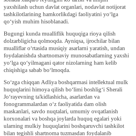
yaxshilash uchun davlat organlari, nodavlat notijorat
tashkilotlarining hamkorlikdagi faoliyatini yo‘lga
qo‘yish muhim hisoblanadi.
Bugungi kunda mualliflik huquqiga rioya qilish
dolzarbligicha qolmoqda. Ayniqsa, ijrochilar bilan
mualliflar o‘rtasida musiqiy asarlarni yaratish, undan
foydalanishda shartnomaviy munosabatlarning yaxshi
yo‘lga qo‘yilmagani qator nizolarning ham kelib
chiqishiga sabab bo‘lmoqda.
So‘zga chiqqan Adliya boshqarmasi intellektual mulk
huquqlarini himoya qilish bo‘limi boshlig‘i Sherali
Jo‘rayevning ta'kidlashicha, asarlardan va
fonogrammalardan o‘z faoliyatida dam olish
maskanlari, savdo nuqtalari, umumiy ovqatlanish
korxonalari va boshqa joylarda huquq egalari yoki
ularning mulkiy huquqlarini boshqaruvchi tashkilot
bilan tegishli shartnoma tuzmasdan foydalanib