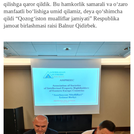
qilishga qaror qildik. Bu hamkorlik samarali va o‘zaro
manfaatli bo‘lishiga umid qilamiz, deya qo‘shimcha
qildi “Qozog‘iston mualliflar jamiyati” Respublika
jamoat birlashmasi raisi Balnur Qidirbek.