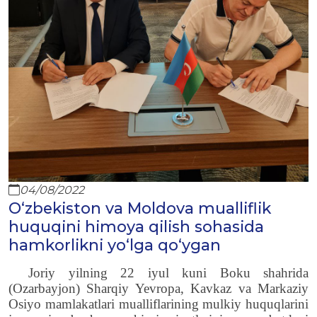
04/08/2022
O‘zbekiston va Moldova mualliflik
huquqini himoya qilish sohasida
hamkorlikni yo‘lga qo‘ygan
Joriy yilning 22 iyul kuni Boku shahrida
(Ozarbayjon) Sharqiy Yevropa, Kavkaz va Markaziy
Osiyo mamlakatlari mualliflarining mulkiy huquqlarini