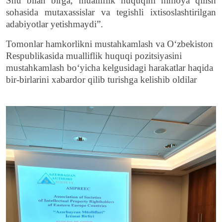
Shu bilan birga, mualliflik huquqini himoya qilish
sohasida mutaxassislar va tegishli ixtisoslashtirilgan
adabiyotlar yetishmaydi”.
Tomonlar hamkorlikni mustahkamlash va O‘zbekiston
Respublikasida mualliflik huquqi pozitsiyasini
mustahkamlash bo‘yicha kelgusidagi harakatlar haqida
bir-birlarini xabardor qili
b
turi
shga kelishib oldilar