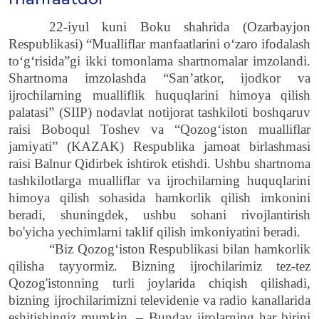
22-iyul kuni Boku shahrida (Ozarbayjon
Respublikasi) “Mualliflar manfaatlarini oʻzaro ifodalash
toʻgʻrisida”gi ikki tomonlama shartnomalar imzolandi.
Shartnoma imzolashda “San’atkor, ijodkor va
ijrochilarning mualliflik huquqlarini himoya qilish
palatasi” (SIIP) nodavlat notijorat tashkiloti boshqaruv
raisi Boboqul Toshev va “Qozog‘iston mualliflar
jamiyati” (KAZAK) Respublika jamoat birlashmasi
raisi Balnur Qidirbek ishtirok etishdi. Ushbu shartnoma
tashkilotlarga mualliflar va ijrochilarning huquqlarini
himoya qilish sohasida hamkorlik qilish imkonini
beradi, shuningdek, ushbu sohani rivojlantirish
bo'yicha yechimlarni taklif qilish imkoniyatini beradi.
“Biz Qozog‘iston Respublikasi bilan hamkorlik
qilisha tayyormiz. Bizning ijrochilarimiz tez-tez
Qozog'istonning turli joylarida chiqish qilishadi,
bizning ijrochilarimizni televidenie va radio kanallarida
eshitishingiz mumkin. – Bunday ijrolarning har birini