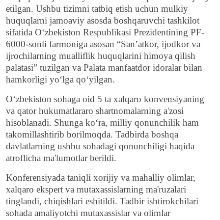
etilgan. Ushbu tizimni tatbiq etish uchun mulkiy
huquqlarni jamoaviy asosda boshqaruvchi tashkilot
sifatida O‘zbekiston Respublikasi Prezidentining PF-
6000-sonli farmoniga asosan “San’atkor, ijodkor va
ijrochilarning mualliflik huquqlarini himoya qilish
palatasi” tuzilgan va Palata manfaatdor idoralar bilan
hamkorligi yo‘lga qo‘yilgan.
O‘zbekiston sohaga oid 5 ta xalqaro konvensiyaning
va qator hukumatlararo shartnomalarning a'zosi
hisoblanadi. Shunga ko‘ra, milliy qonunchilik ham
takomillashtirib borilmoqda. Tadbirda boshqa
davlatlarning ushbu sohadagi qonunchiligi haqida
atroflicha ma'lumotlar berildi.
Konferensiyada taniqli xorijiy va mahalliy olimlar,
xalqaro ekspert va mutaxassislarning ma'ruzalari
tinglandi, chiqishlari eshitildi. Tadbir ishtirokchilari
sohada amaliyotchi mutaxassislar va olimlar