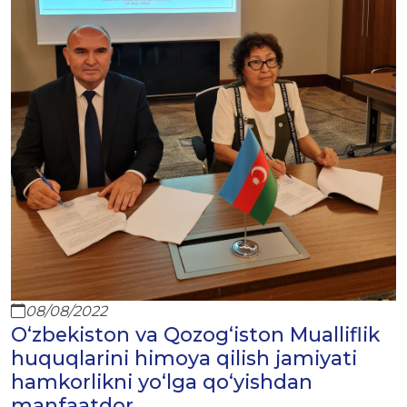
08/08/2022
O‘zbekiston va Qozog‘iston Mualliflik
huquqlarini himoya qilish jamiyati
hamkorlikni yo‘lga qo‘yishdan
manfaatdor