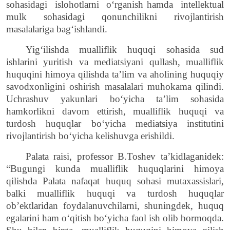
sohasidagi
islohotlarni
o‘rganish
hamda
intellektual
mulk sohasidagi qonunchilikni rivojlantirish
masalalariga bag‘ishlandi.
Yig‘ilishda
mualliflik
huquqi
sohasida
sud
ishlarini yuritish va mediatsiya
ni
qullash
, mualliflik
huquqini himoya qilishda ta’lim va aholining huquqiy
savodxonligini oshirish masalalari muhokama qilindi.
Uchrashuv yakunlari boʻyicha taʼlim sohasida
hamkorlikni davom ettirish, mualliflik huquqi va
turdosh huquqlar boʻyicha mediatsiya institutini
rivojlantirish boʻyicha kelishuvga erishildi.
Palata raisi, professor B.Toshev ta’kidlaganidek:
“Bugungi kunda
m
ualliflik huquqlarini himoya
qilish
da
P
alata nafaqat huquq sohasi mutaxassislari,
balki mualliflik huquqi va turdosh huquqlar
ob’ektlaridan foydalanuvchilarni, shuningdek, huquq
egalarini ham o‘qitish bo‘yicha faol ish olib bormoqda.