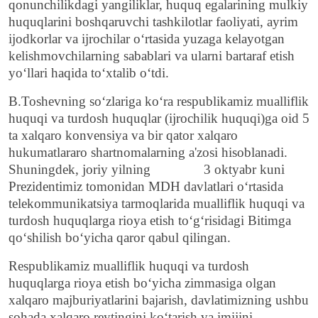
qonunchilikdagi yangiliklar, huquq egalarining mulkiy
huquqlarini boshqaruvchi tashkilotlar faoliyati, ayrim
ijodkorlar va ijrochilar o‘rtasida yuzaga kelayotgan
kelishmovchilarning sabablari va ularni bartaraf etish
yo‘llari haqida to‘xtalib o‘tdi.
B.Toshevning so‘zlariga ko‘ra respublikamiz mualliflik
huquqi va turdosh huquqlar (ijrochilik huquqi)ga oid 5
ta xalqaro konvensiya va bir qator xalqaro
hukumatlararo shartnomalarning a'zosi hisoblanadi.
Shuningdek, joriy yilning 3 oktyabr kuni
Prezidentimiz tomonidan MDH davlatlari o‘rtasida
telekommunikatsiya tarmoqlarida mualliflik huquqi va
turdosh huquqlarga rioya etish to‘g‘risidagi Bitimga
qo‘shilish bo‘yicha qaror qabul qilingan.
Respublikamiz mualliflik huquqi va turdosh
huquqlarga rioya etish bo‘yicha zimmasiga olgan
xalqaro majburiyatlarini bajarish, davlatimizning ushbu
sohada xalqaro reytingini ko‘tarish va imijini