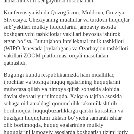
almashinuvini kengaytirish hisoblanadi.
Konferensiya ishida Qozog‘iston, Moldova, Gruziya,
Shvetsiya, Chexiyaning mualliflar va turdosh huquqlar
sub‘yektlari mulkiy huquqlarini jamoaviy asosda
boshqaruvchi tashkilotlar vakillari bevosita ishtirok
etgan bo‘lsa, Butunjahon intellektual mulk tashkiloti
(WIPO-Jenevada joylashgan) va Ozarbayjon tashkiloti
vakillari ZOOM platformasi orqali masofadan
qatnashdi.
Bugungi kunda respublikamizda ham mualliflar,
ijrochilar va boshqa huquq egalarining huquqlarini
muhofaza qilish va himoya qilish sohasida alohida
davlat siyosati yuritilmoqda. Xalqaro tajriba asosida
sohaga oid amaldagi qonunchilik takomillashtirib
borilmoqda, huquqbuzarliklarga qarshi kurashish va
buzilgan huquqlarni tiklash bo‘yicha samarali ishlar
olib borilmoqda, huquq egalarining mulkiy
huquqlarini jamoaviy asoslarda boshqarish tizimi joriy