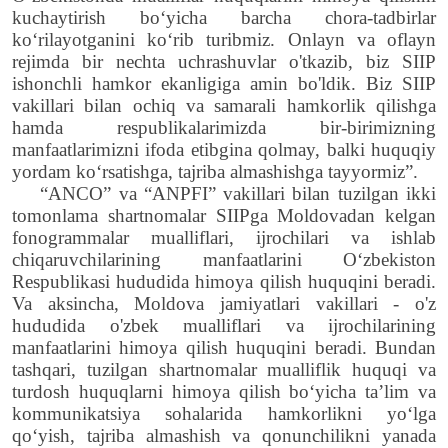
kuchaytirish bo‘yicha barcha chora-tadbirlar
ko‘rilayotganini ko‘rib turibmiz. Onlayn va oflayn
rejimda bir nechta uchrashuvlar o'tkazib, biz SIIP
ishonchli hamkor ekanligiga amin bo'ldik. Biz SIIP
vakillari bilan ochiq va samarali hamkorlik qilishga
hamda respublikalarimizda bir-birimizning
manfaatlari
miz
ni ifoda etibgina qolmay, balki huquqiy
yordam ko‘rsatishga, tajriba almashishga tayyormiz”.
“ANCO” va “ANPFI” vakillari bilan tuzilgan ikki
tomonlama shartnomalar SIIPga Moldovadan kelgan
fonogrammalar mualliflari, ijrochilari va ishlab
chiqaruvchilarining manfaatlarini O‘zbekiston
Respublikasi hududida himoya qilish huquqini beradi.
Va aksincha, Moldova jamiyatlari vakillari - o'z
hududida o'zbek mualliflari va ijrochilarining
manfaatlarini himoya qilish huquqini beradi. Bundan
tashqari, tuzilgan shartnomalar mualliflik huquqi va
turdosh huquqlarni himoya qilish bo‘yicha ta’lim va
kommunikatsiya sohalarida hamkorlikni yo‘lga
qo‘yish, tajriba almashish va qonunchilikni yanada