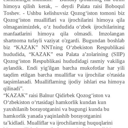
himoya qilish kerak, – deydi Palata raisi Boboqul
Toshev. - Ushbu kelishuvsiz Qozog‘iston tomoni biz
Qozog‘iston mualliflari va ijrochilarini himoya qila
olmaganimizdek, o‘z hududida o‘zbek ijrochilarining
manfaatlarini himoya qila olmasdi.
Imzolangan
shartnoma tufayli vaziyat o'zgardi. Bugundan boshlab
biz “KAZAK” NNTning O‘zbekiston Respublikasi
hududida, “KAZAK” esa Palata a’zolarining (
SIIP
)
Qozog‘iston Respublikasi hududidagi rasmiy vakiliga
aylandik. Endi yig'ilgan barcha mukofotlar har yili
taqdim etilgan barcha mualliflar va ijrochilar o'rtasida
taqsimlanadi. Mualliflarning ijodiy ishlari esa himoya
qilinadi”.
“KAZAK” raisi Balnur Qidirbek Qozog‘iston va
O‘zbekiston o‘rtasidagi hamkorlik kundan kun
yaxshilanib borayotganini va bugungi kunda bu
hamkorlik yanada yaqinlashib borayotganini
ta’kidladi. Mualliflar va ijrochilarning huquqlarini