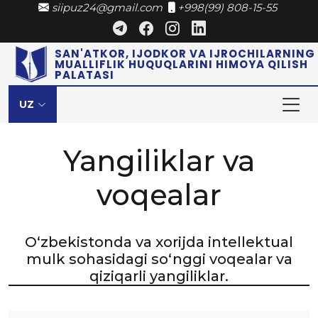
siipuz24@gmail.com
+998(99) 808-15-55
SAN'ATKOR, IJODKOR VA IJROCHILARNING
MUALLIFLIK HUQUQLARINI HIMOYA QILISH
PALATASI
UZ
Yangiliklar va
voqealar
O‘zbekistonda va xorijda intellektual
mulk sohasidagi so‘nggi voqealar va
qiziqarli yangiliklar.