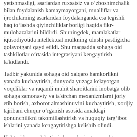
yetishmasligi, asarlardan ruxsatsiz va o‘zboshimchalik
bilan foydalanish kamaymayotgani, mualliflar va
ijrochilarning asarlaridan foydalanganda esa tegishli
haq to‘lashda qiyinchiliklar borligi haqida fikr-
mulohazalarini bildirdi. Shuningdek, mamlakatlar
iqtisodiyotida intellektual mulkning ulushi pastligicha
qolayotgani qayd etildi. Shu maqsadda sohaga oid
tashkilotlar o‘rtasida integrasiyani kengaytirish
ta'kidlandi.
Tadbir yakunida sohaga oid xalqaro hamkorlikni
yanada kuchaytirish, dunyoda yuzaga kelayotgan
voqeliklar va raqamli muhit sharoitlarini inobatga olib
sohaga zamonaviy va ta'sirchan mexanizmlarni joriy
etib borish, axborot almashinuvini kuchaytirish, xorijiy
tajribani chuqur o‘rganish asosida amaldagi
qonunchilikni takomillashtirish va huquqiy targ‘ibot
ishlarini yanada kengaytirishga kelishib olindi.