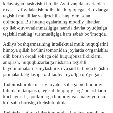
kelayotgani tashvishli holdir. Ayni vaqtda, asarlardan
ruxsatsiz foydalanish oqibatida huquq egalari o‘zlariga
tegishli mualliflar va ijrochilik haqi olmasdan
qolmoqda. Bu huquq egalarining moddiy jihatdan
qo‘llab-quvvvatlanmasligiga hamda davlat byudjetiga
tegishli mablag‘ tushmasligiga ham sabab bo‘lmoqda.
Adliya boshqarmasining intellektual mulk huquqlarini
himoya qilish bo‘limi tomonidan joylarda o‘rganishlar
olib borish orqali sohaga oid huquqbuzarlikliklarni
aniqlash, huquqbuzarlarga nisbatan tegishli
bayonnomalar rasmiylashtirish va sud tartibida tegishli
jarimalar belgilashga oid faoliyati yo‘lga qo‘yilgan.
Tadbir ishtirokchilari viloyatda sohaga oid huquqiy
bilimlarni tarqatish, tegishli huquqiy targ‘ibot ishlarini
kuchaytirish, ijodkorlarga huquqiy va amaliy yordam
ko‘rsatib borishga kelishib oldilar.
Tadbirda ishtirokchilar tomonidan berilgan savollarga