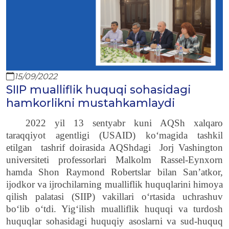
15/09/2022
SIIP mualliflik huquqi sohasidagi
hamkorlikni mustahkamlaydi
2022 yil 13 sentyabr kuni AQSh xalqaro
taraqqiyot agentligi (USAID) ko‘magida
tashkil
etilgan
tashrif
doirasida
AQSh
dagi
Jorj Vashington
universiteti professorlari Malkolm Rassel-Eynxorn
hamda Shon Raymond Robertslar bilan San’atkor,
ijodkor va ijrochilarning mualliflik huquqlarini himoya
qilish palatasi (
SIIP
) vakillari o‘rtasida uchrashuv
bo‘lib o‘tdi. Yig‘ilish mualliflik huquqi va turdosh
huquqlar sohasidagi huquqiy
asoslarni
va sud-huquq