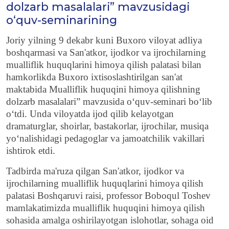
dolzarb masalalari” mavzusidagi
o‘quv-seminarining
Joriy yilning 9 dekabr kuni Buxoro viloyat adliya
boshqarmasi va San'atkor, ijodkor va ijrochilarning
mualliflik huquqlarini himoya qilish palatasi bilan
hamkorlikda Buxoro ixtisoslashtirilgan san'at
maktabida Mualliflik huquqini himoya qilishning
dolzarb masalalari” mavzusida o‘quv-seminari bo‘lib
o‘tdi. Unda viloyatda ijod qilib kelayotgan
dramaturglar, shoirlar, bastakorlar, ijrochilar, musiqa
yo‘nalishidagi pedagoglar va jamoatchilik vakillari
ishtirok etdi.
Tadbirda ma'ruza qilgan San'atkor, ijodkor va
ijrochilarning mualliflik huquqlarini himoya qilish
palatasi Boshqaruvi raisi, professor Boboqul Toshev
mamlakatimizda mualliflik huquqini himoya qilish
sohasida amalga oshirilayotgan islohotlar, sohaga oid