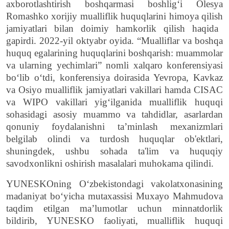
axborotlashtirish boshqarmasi boshlig‘i Olesya
Romashko xorijiy mualliflik huquq
larin
i
himoya
qilish
jamiyatlari bilan doimiy hamkorlik qilish haqida
gapirdi. 2022-yil oktyabr oyida. “Mualliflar va boshqa
huquq egalarining huquqlarini boshqarish: muammolar
va ularning yechimlari”
nomli
xalqaro konferensiyasi
boʻlib oʻtdi,
k
onferensiya doirasida Yevropa, Kavkaz
va Osiyo
m
ualliflik jamiyatlari vakillari hamda CISAC
va
WIPO
vakillari yig‘ilganida mualliflik huquqi
sohasidagi asosiy muammo va tahdidlar, asarlardan
qonuniy foydalanishni ta’minlash mexanizmlari
belgilab olindi va turdosh huquqlar ob'ektlari,
shuningdek, ushbu sohada ta'lim va huquqiy
savodxonlikni oshirish masalalari muhokama qilindi.
YUNESKOning O‘zbekistondagi vakolatxonasining
madaniyat bo‘yicha mutaxassisi Muxayo Mahmudova
taqdim etilgan ma’lumotlar uchun minnatdorlik
bildirib, YUNESKO faoliyati, mualliflik huquqi