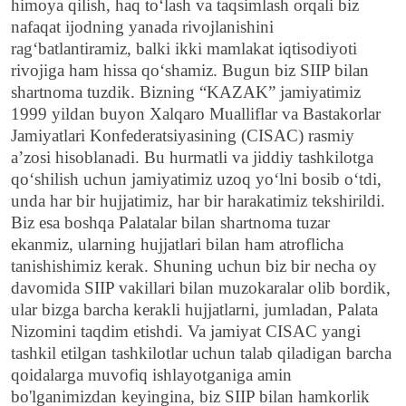
himoya qilish, haq to‘lash va taqsimlash orqali biz
nafaqat ijodning yanada rivojlanishini
rag‘batlantiramiz, balki ikki mamlakat iqtisodiyoti
rivojiga ham hissa qo‘shamiz. Bugun biz SIIP bilan
shartnoma tuzdik. Bizning “KAZAK” jamiyatimiz
1999 yildan buyon Xalqaro Mualliflar va Bastakorlar
Jamiyatlari Konfederatsiyasining (CISAC) rasmiy
aʼzosi hisoblanadi. Bu hurmatli va jiddiy tashkilotga
qo‘shilish uchun jamiyatimiz uzoq yo‘lni bosib o‘tdi,
unda har bir hujjatimiz, har bir harakatimiz tekshirildi.
Biz esa boshqa Palatalar bilan shartnoma tuzar
ekanmiz, ularning hujjatlari bilan ham atroflicha
tanishishimiz kerak.
Shuning uchun biz bir necha oy
davomida SIIP vakillari bilan muzokaralar olib bordik,
ular bizga barcha kerakli hujjatlarni, jumladan, Palata
Nizomini taqdim etishdi. Va jamiyat CISAC yangi
tashkil etilgan tashkilotlar uchun talab qiladigan barcha
qoidalarga muvofiq ishlayotganiga amin
bo'lganimizdan keyingina, biz SIIP bilan hamkorlik