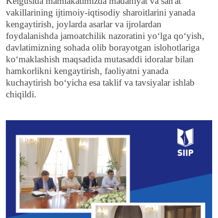
Kelgusida mamlakatimizda madaniyat va san'at
vakillarining ijtimoiy-iqtisodiy sharoitlarini yanada
kengaytirish, joylarda asarlar va ijrolardan
foydalanishda jamoatchilik nazoratini yo‘lga qo‘yish,
davlatimizning sohada olib borayotgan islohotlariga
ko‘maklashish maqsadida mutasaddi idoralar bilan
hamkorlikni kengaytirish, faoliyatni yanada
kuchaytirish bo‘yicha esa taklif va tavsiyalar ishlab
chiqildi.