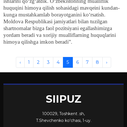
ishlarini qo‘zg‘atdik. O‘zbekistonning mualliflik
huquqini himoya qilish sohasidagi mavqeini kundan-
kunga mustahkamlab borayotganini ko‘rsatish.
Moldova Respublikasi jamiyatlari bilan tuzilgan
shartnomalar bizga faol pozitsiyani egallashimizga
yordam beradi va xorijiy mualliflarning huquqlarini
himoya qilishga imkon beradi”.
‹
1
2
3
4
5
6
7
8
›
SIIPUZ
100029, Toshkent .sh,
T.Shevchenko ko'chasi, 1-uy.