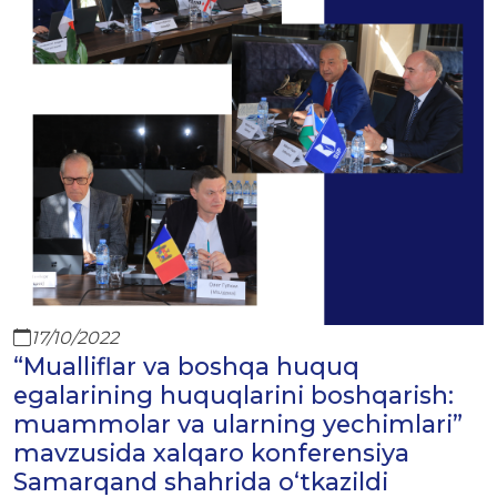
17/10/2022
“Mualliflar va boshqa huquq
egalarining huquqlarini boshqarish:
muammolar va ularning yechimlari”
mavzusida xalqaro konferensiya
Samarqand shahrida o‘tkazildi