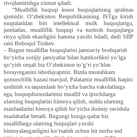
rivojlantirishga xizmat qiladi.
“Mualliflik huquqi inson huquqlarining ajralmas
qismidir.
O‘zbekiston Respublikasining JSTga kirish
nuqtalaridan biri intellektual mulk huquqlariga,
jumladan, mualliflik huquqi va turdosh huquqlarga
rioya qilish ekanligini hamma yaxshi biladi, dedi SIIP
raisi Boboqul Toshev.
– Bugun mualliflar huquqlarini jamoaviy boshqarish
bo‘yicha xorijiy jamiyatlar bilan hamkorlikni yo‘lga
qo‘yish orqali biz O‘zbekiston to‘g‘ri yo‘ldan
borayotganini isbotlayapmiz. Bizda mustahkam
qonunchilik bazasi mavjud, Palatamiz mualliflik haqini
undirish va taqsimlash bo‘yicha barcha vakolatlarga
ega, huquqshunoslarimiz muallif va ijrochilarga
ularning huquqlarini himoya qilish, sudda ularning
manfaatlarini himoya qilish bo‘yicha doimiy ravishda
maslahatlar beradi.
Bugungi kunga qadar biz
mualliflarga ularning huquqlari yaxshi
himoyalanganligini ko‘rsatish uchun bir necha sud