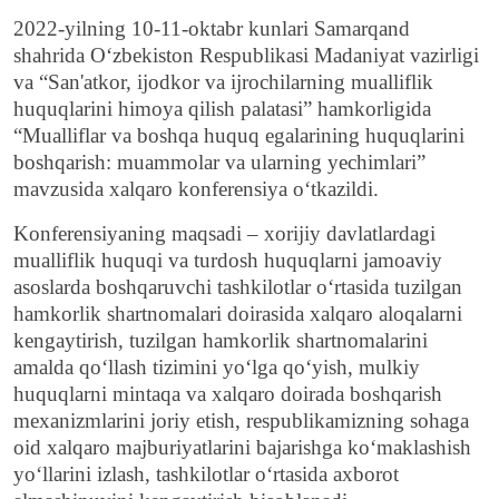
2022-yilning 10-11-oktabr kunlari Samarqand
shahrida O‘zbekiston Respublikasi Madaniyat vazirligi
va “San'atkor, ijodkor va ijrochilarning mualliflik
huquqlarini himoya qilish palatasi” hamkorligida
“Mualliflar va boshqa huquq egalarining huquqlarini
boshqarish: muammolar va ularning yechimlari”
mavzusida xalqaro konferensiya o‘tkazildi.
Konferensiyaning maqsadi – xorijiy davlatlardagi
mualliflik huquqi va turdosh huquqlarni jamoaviy
asoslarda boshqaruvchi tashkilotlar o‘rtasida tuzilgan
hamkorlik shartnomalari doirasida xalqaro aloqalarni
kengaytirish, tuzilgan hamkorlik shartnomalarini
amalda qo‘llash tizimini yo‘lga qo‘yish, mulkiy
huquqlarni mintaqa va xalqaro doirada boshqarish
mexanizmlarini joriy etish, respublikamizning sohaga
oid xalqaro majburiyatlarini bajarishga ko‘maklashish
yo‘llarini izlash, tashkilotlar o‘rtasida axborot