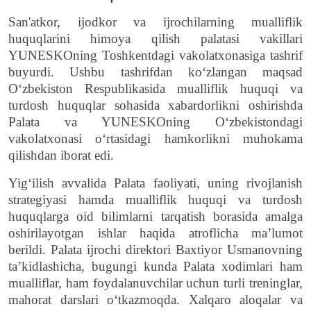
San'atkor, ijodkor va ijrochilarning mualliflik
huquqlarini himoya qilish palatasi vakillari
YUNESKOning Toshkentdagi vakolatxonasiga tashrif
buyurdi. Ushbu tashrifdan ko‘zlangan maqsad
O‘zbekiston Respublikasida mualliflik huquqi va
turdosh huquqlar sohasida xabardorlikni oshirishda
Palata va YUNESKOning O‘zbekistondagi
vakolatxonasi o‘rtasidagi hamkorlikni muhokama
qilishdan iborat edi.
Yig‘ilish avvalida Palata faoliyati, uning rivojlanish
strategiyasi hamda mualliflik huquqi va turdosh
huquqlarga oid bilimlarni tarqatish borasida amalga
oshirilayotgan ishlar haqida atroflicha ma’lumot
berildi.
Palata ijrochi direktori Baxtiyor Usm
a
novning
ta’kidlashicha, bugungi kunda Palata xodimlari ham
mualliflar, ham foydalanuvchilar uchun turli treninglar,
mahorat darslari o‘tkazmoqda. Xalqaro aloqalar va