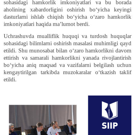
sohasidagi hamkorlik imkoniyatlari va bu borada
aholining xabardorligini oshirish bo‘yicha keyingi
dasturlarni ishlab chiqish bo‘yicha o‘zaro hamkorlik
imkoniyatlari haqida ma’lumot berdi.
Uchrashuvda mualliflik huquqi va turdosh huquqlar
sohasidagi bilimlarni oshirish masalasi muhimligi qayd
etildi. Shu munosabat bilan oʻzaro hamkorlikni davom
ettirish va samarali hamkorlikni yanada rivojlantirish
boʻyicha aniq maqsad va vazifalarni belgilash uchun
kengaytirilgan tarkibda muzokaralar oʻtkazish taklif
etildi.